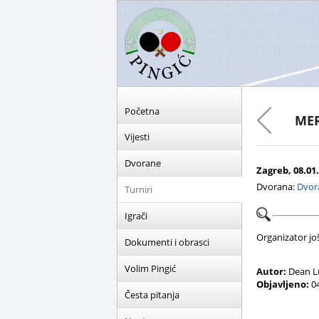
Početna
MER
Vijesti
Dvorane
Zagreb, 08.01.
Dvorana:
Dvor
Turniri
Igrači
Organizator još 
Dokumenti i obrasci
Volim Pingić
Autor:
Dean L
Objavljeno:
04
Česta pitanja