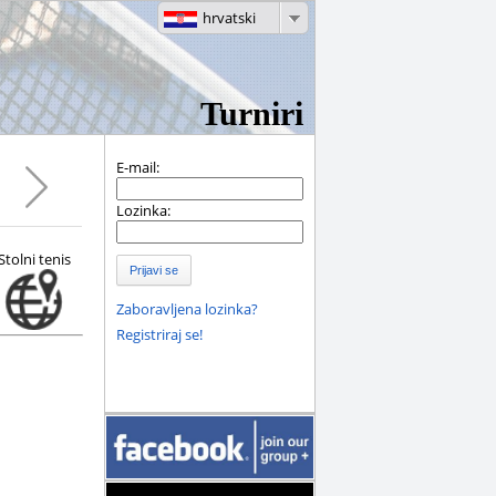
hrvatski
Turniri
E-mail:
Lozinka:
Stolni tenis
Prijavi se
Zaboravljena lozinka?
Registriraj se!