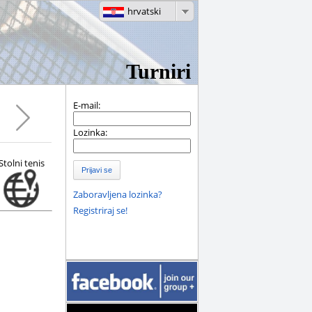
hrvatski
Turniri
E-mail:
Lozinka:
Stolni tenis
Prijavi se
Zaboravljena lozinka?
Registriraj se!