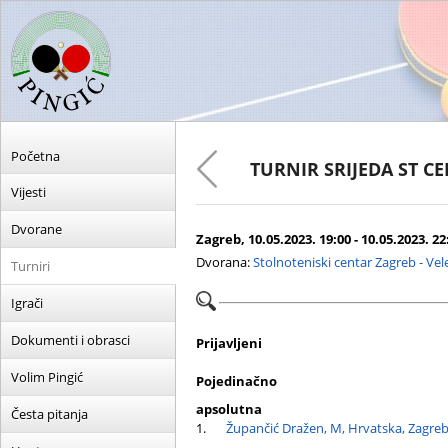
Početna
TURNIR SRIJEDA ST C
Vijesti
Dvorane
Zagreb, 10.05.2023. 19:00 - 10.05.2023. 22
Dvorana:
Stolnoteniski centar Zagreb - Ve
Turniri
Igrači
Dokumenti i obrasci
Prijavljeni
Volim Pingić
Pojedinačno
apsolutna
Česta pitanja
1.
Župančić Dražen, M, Hrvatska, Zagreb