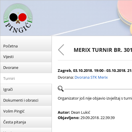
Početna
MERIX TURNIR BR. 30
Vijesti
Dvorane
Zagreb, 03.10.2018. 19:00 - 03.10.2018. 21
Dvorana:
Dvorana STK Merix
Turniri
Igrači
Organizator još nije objavio izvještaj s turni
Dokumenti i obrasci
Volim Pingić
Autor:
Dean Lukić
Objavljeno:
29.09.2018. 22:39:39
Česta pitanja