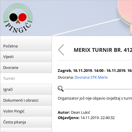
Početna
MERIX TURNIR BR. 41
Vijesti
Dvorane
Zagreb, 16.11.2019. 14:00 - 16.11.2019. 16
Dvorana:
Dvorana STK Merix
Turniri
Igrači
Organizator još nije objavio izvještaj s turni
Dokumenti i obrasci
Volim Pingić
Autor:
Dean Lukić
Objavljeno:
14.11.2019. 22:40:32
Česta pitanja