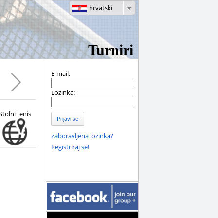
hrvatski
Turniri
E-mail:
Lozinka:
Stolni tenis
Prijavi se
Zaboravljena lozinka?
Registriraj se!