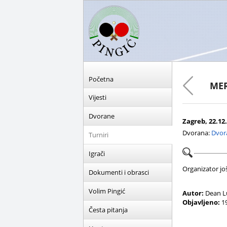
Početna
MER
Vijesti
Dvorane
Zagreb, 22.12.
Dvorana:
Dvor
Turniri
Igrači
Organizator još 
Dokumenti i obrasci
Volim Pingić
Autor:
Dean L
Objavljeno:
19
Česta pitanja