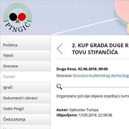
2. KUP GRADA DUGE R
Početna
TOVU STIPANČIĆA
Vijesti
Dvorane
Duga Resa, 02.06.2018. 09:00
Dvorana:
Dvorana studentskog doma Dug
Turniri
Igrači
Organizator još nije objavio izvještaj s turni
Dokumenti i obrasci
Volim Pingić
Autor:
Vjekoslav Tumpa
Objavljeno:
13.05.2018. 22:58:38
Česta pitanja