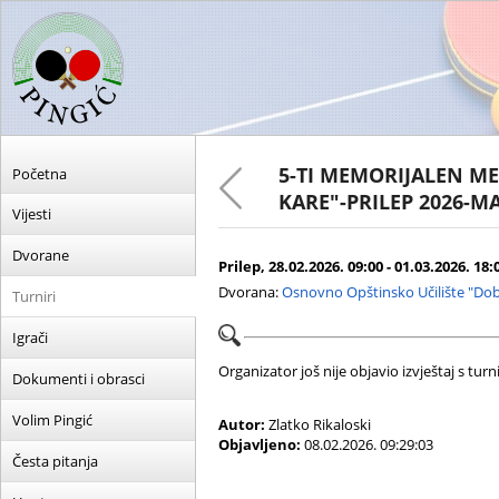
5-TI MEMORIJALEN ME
Početna
KARE"-PRILEP 2026-M
Vijesti
Dvorane
Prilep, 28.02.2026. 09:00 - 01.03.2026. 18:
Dvorana:
Osnovno Opštinsko Učilište "Dob
Turniri
Igrači
Organizator još nije objavio izvještaj s turni
Dokumenti i obrasci
Volim Pingić
Autor:
Zlatko Rikaloski
Objavljeno:
08.02.2026. 09:29:03
Česta pitanja