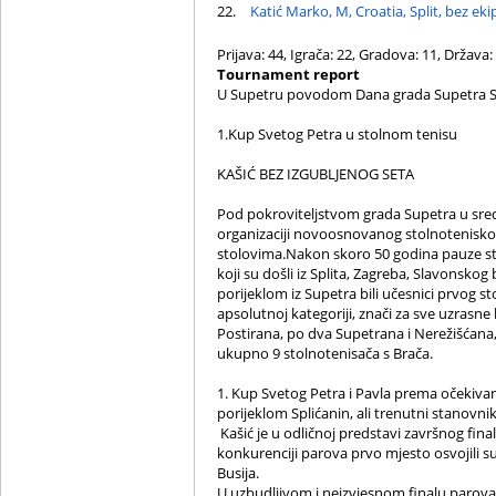
22.
Katić Marko, M, Croatia, Split, bez eki
Prijava: 44, Igrača: 22, Gradova: 11, Država:
Tournament report
U Supetru povodom Dana grada Supetra Sve
1.Kup Svetog Petra u stolnom tenisu
KAŠIĆ BEZ IZGUBLJENOG SETA
Pod pokroviteljstvom grada Supetra u sred
organizaciji novoosnovanog stolnoteniskog 
stolovima.Nakon skoro 50 godina pauze stol
koji su došli iz Splita, Zagreba, Slavonskog 
porijeklom iz Supetra bili učesnici prvog 
apsolutnoj kategoriji, znači za sve uzrasne 
Postirana, po dva Supetrana i Nerežišćana,
ukupno 9 stolnotenisača s Brača.
1. Kup Svetog Petra i Pavla prema očekivanj
porijeklom Splićanin, ali trenutni stanovni
Kašić je u odličnoj predstavi završnog final
konkurenciji parova prvo mjesto osvojili su
Busija.
U uzbudljivom i neizvjesnom finalu parova s