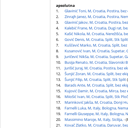
apsolutna
1.
Glavinić Toni, M, Croatia, Postira, bez
2.
Zinrajh Janez, M, Croatia, Postira, Ne
3.
Glavinić Jakov, M, Croatia, Postira, be
4.
Kalebić Frane, M, Croatia, Dugi rat, be
5.
Kašić Nikola, M, Croatia, Nerežišća, b
6.
Gović Denis, M, Croatia, Split, Stk Split
7.
Kuščević Marko, M, Croatia, Split, bez
8.
Kusanović Ivan, M, Croatia, Supetar, 
9.
Juričević Nikša, M, Croatia, Supetar, G
10.
Busija Renato, M, Croatia, Slavonski 
11.
Jurišić Juraj, M, Croatia, Postira, bez e
12.
Šunjić Zoran, M, Croatia, Split, bez ek
13.
Šunjić Filip, M, Croatia, Split, Stk Split
(
14.
Barads Ante, M, Croatia, Split, bez eki
15.
Kujović Damir, M, Croatia, Mirca, bez 
16.
Miiošić Ivan, M, Croatia, Split, Stk Plo
17.
Marinković Jakša, M, Croatia, Donji H
18.
Farnelli Luka, M, Italy, Bologna, Nema
19.
Farnelli Giuseppe, M, Italy, Bologna,
20.
Massimino Maroje, M, Italy, Sicilija, -
(
21.
Kovač Zlatko, M, Croatia, Daruvar, be