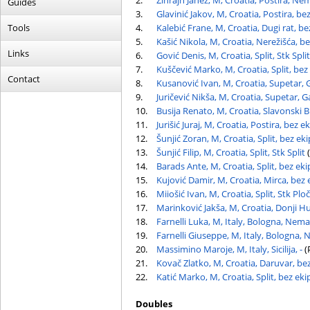
2.
Zinrajh Janez, M, Croatia, Postira, Ne
Guides
3.
Glavinić Jakov, M, Croatia, Postira, be
Tools
4.
Kalebić Frane, M, Croatia, Dugi rat, be
5.
Kašić Nikola, M, Croatia, Nerežišća, b
Links
6.
Gović Denis, M, Croatia, Split, Stk Split
7.
Kuščević Marko, M, Croatia, Split, bez
Contact
8.
Kusanović Ivan, M, Croatia, Supetar, 
9.
Juričević Nikša, M, Croatia, Supetar, G
10.
Busija Renato, M, Croatia, Slavonski 
11.
Jurišić Juraj, M, Croatia, Postira, bez e
12.
Šunjić Zoran, M, Croatia, Split, bez ek
13.
Šunjić Filip, M, Croatia, Split, Stk Split
(
14.
Barads Ante, M, Croatia, Split, bez eki
15.
Kujović Damir, M, Croatia, Mirca, bez 
16.
Miiošić Ivan, M, Croatia, Split, Stk Plo
17.
Marinković Jakša, M, Croatia, Donji H
18.
Farnelli Luka, M, Italy, Bologna, Nema
19.
Farnelli Giuseppe, M, Italy, Bologna,
20.
Massimino Maroje, M, Italy, Sicilija, -
(
21.
Kovač Zlatko, M, Croatia, Daruvar, be
22.
Katić Marko, M, Croatia, Split, bez eki
Doubles