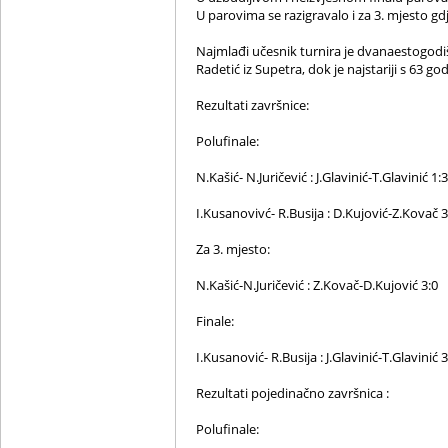
U parovima se razigravalo i za 3. mjesto gdje
Najmlađi učesnik turnira je dvanaestogodišn
Radetić iz Supetra, dok je najstariji s 63 g
Rezultati završnice:
Polufinale:
N.Kašić- N.Juričević : J.Glavinić-T.Glavinić 1:3
I.Kusanovivć- R.Busija : D.Kujović-Z.Kovač 3
Za 3. mjesto:
N.Kašić-N.Juričević : Z.Kovač-D.Kujović 3:0
Finale:
I.Kusanović- R.Busija : J.Glavinić-T.Glavinić 3
Rezultati pojedinačno završnica :
Polufinale: