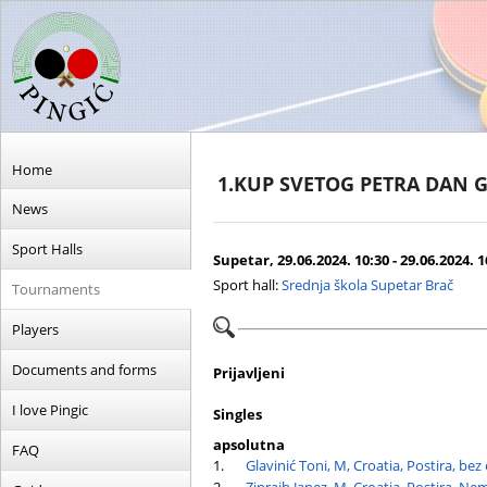
Home
1.KUP SVETOG PETRA DAN 
News
Sport Halls
Supetar, 29.06.2024. 10:30 - 29.06.2024. 1
Sport hall:
Srednja škola Supetar Brač
Tournaments
Players
Documents and forms
Prijavljeni
I love Pingic
Singles
apsolutna
FAQ
1.
Glavinić Toni, M, Croatia, Postira, bez