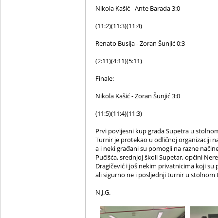
Nikola Kašić - Ante Barada 3:0
(11:2)(11:3)(11:4)
Renato Busija - Zoran Šunjić 0:3
(2:11)(4:11)(5:11)
Finale:
Nikola Kašić - Zoran Šunjić 3:0
(11:5)(11:4)(11:3)
Prvi povijesni kup grada Supetra u stolno
Turnir je protekao u odličnoj organizaciji
a i neki građani su pomogli na razne način
Pučišća, srednjoj školi Supetar, općini Ner
Dragičević i još nekim privatnicima koji su p
ali sigurno ne i posljednji turnir u stolnom
N.J.G.