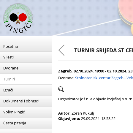
Početna
TURNIR SRIJEDA ST C
Vijesti
Dvorane
Zagreb, 02.10.2024. 19:00 - 02.10.2024. 23
Dvorana:
Stolnoteniski centar Zagreb - Ve
Turniri
Igrači
Organizator još nije objavio izvještaj s turni
Dokumenti i obrasci
Volim Pingić
Autor:
Zoran Kukulj
Objavljeno:
29.09.2024. 18:53:22
Česta pitanja