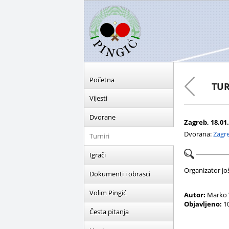
Početna
TUR
Vijesti
Dvorane
Zagreb, 18.01.
Dvorana:
Zagre
Turniri
Igrači
Organizator još 
Dokumenti i obrasci
Volim Pingić
Autor:
Marko 
Objavljeno:
10
Česta pitanja