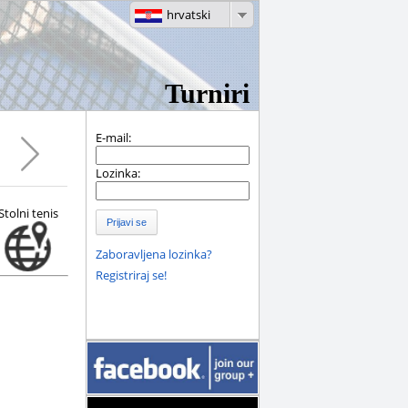
hrvatski
Turniri
E-mail:
Lozinka:
Stolni tenis
Prijavi se
Zaboravljena lozinka?
Registriraj se!