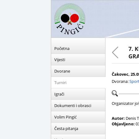
7. 
Početna
GRA
Vijesti
Dvorane
Čakovec, 25.05
Dvorana:
Sport
Turniri
Igrači
Organizator još 
Dokumenti i obrasci
Volim Pingić
Autor:
Denis T
Objavljeno:
03
Česta pitanja