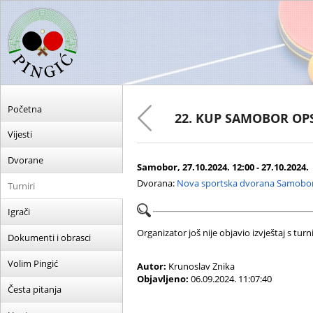
Početna
22. KUP SAMOBOR OPS
Vijesti
Dvorane
Samobor, 27.10.2024. 12:00 - 27.10.2024.
Dvorana:
Nova sportska dvorana Samobo
Turniri
Igrači
Organizator još nije objavio izvještaj s turni
Dokumenti i obrasci
Volim Pingić
Autor:
Krunoslav Znika
Objavljeno:
06.09.2024. 11:07:40
Česta pitanja