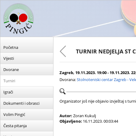
Početna
TURNIR NEDJELJA ST 
Vijesti
Dvorane
Zagreb, 19.11.2023. 19:00 - 19.11.2023. 22
Dvorana:
Stolnoteniski centar Zagreb - Ve
Turniri
Igrači
Organizator još nije objavio izvještaj s turni
Dokumenti i obrasci
Volim Pingić
Autor:
Zoran Kukulj
Objavljeno:
16.11.2023. 00:03:44
Česta pitanja