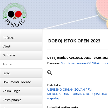
Početna
DOBOJ ISTOK OPEN 2023
Vijesti
Dvorane
Doboj Istok, 07.05.2023. 09:30 - 07.05.202
Dvorana:
Sportska dvorana OŠ "Klokotnic
Turniri
Igrači
Dokumenti i obrasci
Datoteke:
USPJEŠNO ORGANIZOVAN PRVI
Volim Pingić
MEĐUNARODNI TURNIR U DOBOJ ISTOKU-
izvještaj
Česta pitanja
Izvještaj natjecanja