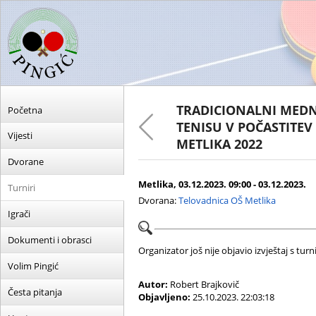
TRADICIONALNI MED
Početna
TENISU V POČASTITE
Vijesti
METLIKA 2022
Dvorane
Metlika, 03.12.2023. 09:00 - 03.12.2023.
Turniri
Dvorana:
Telovadnica OŠ Metlika
Igrači
Dokumenti i obrasci
Organizator još nije objavio izvještaj s turni
Volim Pingić
Autor:
Robert Brajkovič
Česta pitanja
Objavljeno:
25.10.2023. 22:03:18