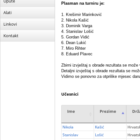
Upute
Plasman na turniru je:
Alati
1. Krešimir Marinković
2. Nikola Kašić
Linkovi
3. Dominik Varga
4. Stanislav Lošić
Kontakt
5. Gordan Vidić
6. Dean Lukić
7. Miro Rihter
8. Eduard Plavec
Zbirni izvještaj s obrade rezultata se može 
Detaljni izvještaj s obrade rezultata se mož
Vidimo se ponovno za otprilike mjesec dana 
Učesnici
Ime
Prezime
Drž
Nikola
Kašić
Hrvats
Stanislav
Lošić
Hrvats