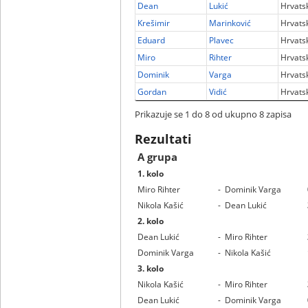
Dean
Lukić
Hrvats
Krešimir
Marinković
Hrvats
Eduard
Plavec
Hrvats
Miro
Rihter
Hrvats
Dominik
Varga
Hrvats
Gordan
Vidić
Hrvats
Prikazuje se 1 do 8 od ukupno 8 zapisa
Rezultati
A grupa
1. kolo
Miro Rihter
-
Dominik Varga
Nikola Kašić
-
Dean Lukić
2. kolo
Dean Lukić
-
Miro Rihter
Dominik Varga
-
Nikola Kašić
3. kolo
Nikola Kašić
-
Miro Rihter
Dean Lukić
-
Dominik Varga