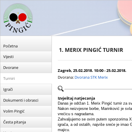
Početna
1. MERIX PINGIĆ TURNIR
Vijesti
Dvorane
Zagreb, 25.02.2018. 10:00 - 25.02.2018.
Dvorana:
Dvorana STK Merix
Turniri
Igrači
Izvještaj natjecanja
Dokumenti i obrasci
Danas je održan 1. Merix Pingić turnir za svj
Nakon neizvjesne borbe, Marinković je svla
Volim Pingić
vrećicu s nagradama.
Zahvaljujemo se ovim putem sponzorima Xiom 
Česta pitanja
igrača, a od ostalih, najviše sreće je imao
majicu.