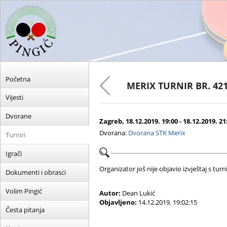
Početna
MERIX TURNIR BR. 42
Vijesti
Dvorane
Zagreb, 18.12.2019. 19:00 - 18.12.2019. 21
Dvorana:
Dvorana STK Merix
Turniri
Igrači
Organizator još nije objavio izvještaj s turni
Dokumenti i obrasci
Volim Pingić
Autor:
Dean Lukić
Objavljeno:
14.12.2019. 19:02:15
Česta pitanja