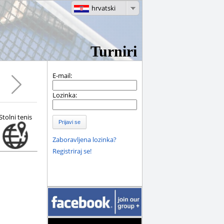
hrvatski
Turniri
E-mail:
Lozinka:
Stolni tenis
Prijavi se
Zaboravljena lozinka?
Registriraj se!