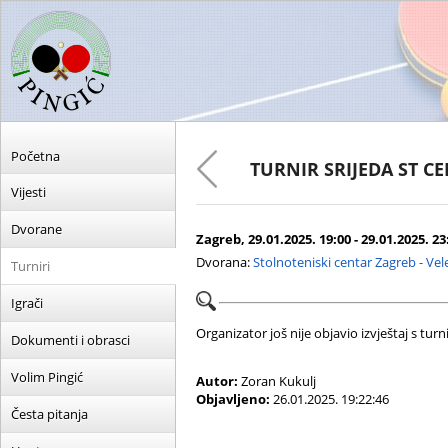
Početna
TURNIR SRIJEDA ST C
Vijesti
Dvorane
Zagreb, 29.01.2025. 19:00 - 29.01.2025. 23
Dvorana:
Stolnoteniski centar Zagreb - Ve
Turniri
Igrači
Organizator još nije objavio izvještaj s turni
Dokumenti i obrasci
Volim Pingić
Autor:
Zoran Kukulj
Objavljeno:
26.01.2025. 19:22:46
Česta pitanja