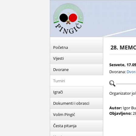
28. MEMO
Početna
Vijesti
Sesvete, 17.05
Dvorane
Dvorana:
Dvora
Turniri
Igrači
Organizator još 
Dokumenti i obrasci
Autor:
Igor B
Objavljeno:
28
Volim Pingić
Česta pitanja