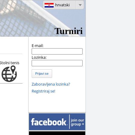
hrvatski
Turniri
E-mail:
Lozinka:
Stolni tenis
Prijavi se
Zaboravljena lozinka?
Registriraj se!