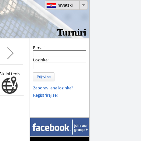
hrvatski
Turniri
E-mail:
Lozinka:
Stolni tenis
Prijavi se
Zaboravljena lozinka?
Registriraj se!