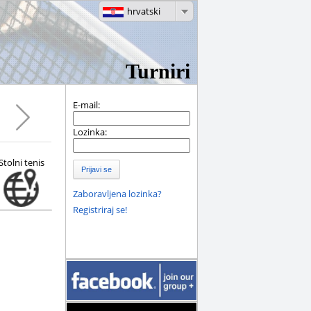
hrvatski
Turniri
E-mail:
Lozinka:
Stolni tenis
Prijavi se
Zaboravljena lozinka?
Registriraj se!