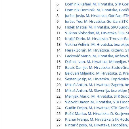
6.
Dominik Rafael, M, Hrvatska, STK Gor
7.
Dominik Dominik, M, Hrvatska, Gorič
8.
Jurčec Josip, M, Hrvatska, Goričan, ST
9.
Jurčec Teo, M, Hrvatska, Goričan, STK
10.
Hidek Matija, M, Hrvatska, SRU Sudo
11.
Vukina Slobodan, M, Hrvatska, SRU 
12.
Kraljić Dario, M, Hrvatska, Trnovec Ba
13.
Vukina Velimir, M, Hrvatska, bez ekip
14.
Herak Zoran, M, Hrvatska, Križevci, 
15.
Lacković Mario, M, Hrvatska, Križevci,
16.
Dačnik Ivan, M, Hrvatska, Mihovljan,
17.
Balaić Danijel, M, Hrvatska, Sudovčin
18.
Belovari Miljenko, M, Hrvatska, D. Kra
19.
Šestanj Josip, M, Hrvatska, Koprivnic
20.
Mikuš Antun, M, Hrvatska, Zagreb, be
21.
Mikuš Antun, M, Slovenija, bez ekipe
(
22.
Melnjak Mario, M, Hrvatska, STK Sud
23.
Vidović Davor, M, Hrvatska, STK Hod
24.
Gudlin Dejan, M, Hrvatska, STK Gorič
25.
Ružić Marko, M, Hrvatska, D. Kraljevec
26.
Krznar Franjo, M, Hrvatska, STK Hod
27.
Pintarić Josip, M, Hrvatska, Hodošan