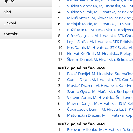
2.
Pavleković Dražen, M, Hrvatska, Miho
Upute
3.
Vukina Slobodan, M, Hrvatska, SRU 
Alati
4.
Vukina Velimir, M, Hrvatska, bez ekip
5.
Mikuš Antun, M, Slovenija, bez ekipe
(
Linkovi
6.
Melnjak Mario, M, Hrvatska, STK Sud
7.
Ružić Marko, M, Hrvatska, D. Kraljevec
Kontakt
8.
Čižmešija Josip, M, Hrvatska, STK Gor
9.
Legin Siniša, M, Hrvatska, STK Pribisl
10.
Kos Damir, M, Hrvatska, STK Sveta Ma
11.
Horvat Krešimir, M, Hrvatska, Prelog,
12.
Škvorc Danijel, M, Hrvatska, Belica, U
Muški pojedinačno 50-59
1.
Balaić Danijel, M, Hrvatska, Sudovčin
2.
Gudlin Dejan, M, Hrvatska, STK Gorič
3.
Mustać Drazen, M, Hrvatska, Koprivni
4.
Szanto Gyula, M, Mađarska, Budapes
5.
Vidović Zoran, M, Hrvatska, Šenkove
6.
Mavrin Danijel, M, Hrvatska, USTA Bel
7.
Čakmazović Damir, M, Hrvatska, STK 
8.
Matoničkin Dražen, M, Hrvatska, Kopr
Muški pojedinačno 60-69
1.
Belovari Miljenko, M, Hrvatska, D. Kra