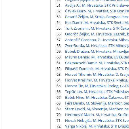
51.
Avdija Ali, M, Hrvatska, STK Pribislave
52.
Čavlek Đuro, M, Hrvatska, STK Donji K
53.
Basarić Željko, M, Srbija, Beograd, bez
54.
Kos Damir, M, Hrvatska, STK Sveta Ma
55.
Turk Zvonimir, M, Hrvatska, STK Čak
56.
Odorčić Željko, M, Hrvatska, Zagreb, 
57.
Antončić Gordana, Ž, Hrvatska, Mihov
58.
Zver Đurđa, M, Hrvatska, STK Mihovlj
59.
Bubek Dražen, M, Hrvatska, Mihovlja
60.
Mavrin Danijel, M, Hrvatska, USTA Bel
61.
Čakmazović Damir, M, Hrvatska, STK 
62.
Filipašić Dominik, M, Hrvatska, STK Do
63.
Horvat Tihomir, M, Hrvatska, D. Kralje
64.
Horvat Krešimir, M, Hrvatska, Prelog,
65.
Horvat Tin, M, Hrvatska, Prelog, GSTK
66.
Tepšić Ian, M, Hrvatska, STK Pribislav
67.
Bašek Nino, M, Hrvatska, Čakovec, ST
68.
Ferš Danilo, M, Slovenija, Maribor, be
69.
Štern David, M, Slovenija, Maribor, be
70.
Hećimović Marin, M, Hrvatska, Sračin
71.
Novak Nebojša, M, Hrvatska, STK Sve
72.
Varga Nikola, M, Hrvatska, STK Drašk