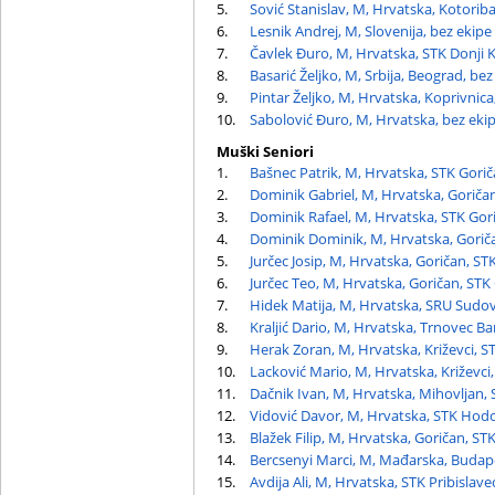
5.
Sović Stanislav, M, Hrvatska, Kotorib
6.
Lesnik Andrej, M, Slovenija, bez ekipe
7.
Čavlek Đuro, M, Hrvatska, STK Donji K
8.
Basarić Željko, M, Srbija, Beograd, bez
9.
Pintar Željko, M, Hrvatska, Koprivnica
10.
Sabolović Đuro, M, Hrvatska, bez eki
Muški Seniori
1.
Bašnec Patrik, M, Hrvatska, STK Gori
2.
Dominik Gabriel, M, Hrvatska, Goriča
3.
Dominik Rafael, M, Hrvatska, STK Gor
4.
Dominik Dominik, M, Hrvatska, Gorič
5.
Jurčec Josip, M, Hrvatska, Goričan, ST
6.
Jurčec Teo, M, Hrvatska, Goričan, STK
7.
Hidek Matija, M, Hrvatska, SRU Sudo
8.
Kraljić Dario, M, Hrvatska, Trnovec Ba
9.
Herak Zoran, M, Hrvatska, Križevci, 
10.
Lacković Mario, M, Hrvatska, Križevci,
11.
Dačnik Ivan, M, Hrvatska, Mihovljan,
12.
Vidović Davor, M, Hrvatska, STK Hod
13.
Blažek Filip, M, Hrvatska, Goričan, ST
14.
Bercsenyi Marci, M, Mađarska, Budape
15.
Avdija Ali, M, Hrvatska, STK Pribislave