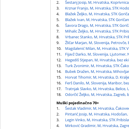
2.
Šestanj Josip, M, Hrvatska, Koprivnic
3.
Krznar Franjo, M, Hrvatska, STK Hod
4.
Blažek Željko, M, Hrvatska, STK Gorič
5.
Blažek Ivan, M, Hrvatska, STK Goričan
6.
Šavora Drago, M, Hrvatska, STK Gori
7.
Mihalic Željko, M, Hrvatska, STK Pribi
8.
Vrbanec Stanko, M, Hrvatska, STK Pri
9.
Žličar Marjan, M, Slovenija, Petrovče,
10.
Magdalenić Milan, M, Hrvatska, STK V
11.
Fijavž Darko, M, Slovenija, Ljutomer,
12.
Hegediš Stjepan, M, Hrvatska, bez ek
13.
Turk Zvonimir, M, Hrvatska, STK Čak
14.
Bubek Dražen, M, Hrvatska, Mihovlja
15.
Horvat Tihomir, M, Hrvatska, D. Kralje
16.
Ferš Danilo, M, Slovenija, Maribor, be
17.
Tratnjak Slavko, M, Hrvatska, Belice, 
18.
Odorčić Željko, M, Hrvatska, Zagreb, 
Muški pojedinačno 70+
1.
Šestak Vladimir, M, Hrvatska, Čakove
2.
Pintarić Josip, M, Hrvatska, Hodošan
3.
Legin Vinko, M, Hrvatska, STK Pribisl
4.
Mirković Gradimir, M, Hrvatska, Zagre