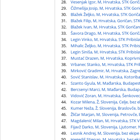
28.
Vesenjak Igor, M, Hrvatska, STK Gori
29.
Čižmešija Josip, M, Hrvatska, STK Gor
30.
Blažek Željko, M, Hrvatska, STK Gorič
31.
Blažek Filip, M, Hrvatska, Goričan, ST
32.
Blažek Ivan, M, Hrvatska, STK Goričan
33.
Šavora Drago, M, Hrvatska, STK Gori
34.
Legin Vinko, M, Hrvatska, STK Pribisl
35.
Mihalic Željko, M, Hrvatska, STK Pribi
36.
Legin Siniša, M, Hrvatska, STK Pribisl
37.
Mustać Drazen, M, Hrvatska, Koprivni
38.
Vrbanec Stanko, M, Hrvatska, STK Pri
39.
Mirković Gradimir, M, Hrvatska, Zagre
40.
Sović Stanislav, M, Hrvatska, Kotorib
41.
Szanto Gyula, M, Mađarska, Budapes
42.
Bercsenyi Marci, M, Mađarska, Budape
43.
Vidović Zoran, M, Hrvatska, Šenkove
44.
Kozar Milena, Ž, Slovenija, Celje, bez 
45.
Kumer Neža, Ž, Slovenija, Braslovče, 
46.
Žličar Marjan, M, Slovenija, Petrovče,
47.
Magdalenić Milan, M, Hrvatska, STK V
48.
Fijavž Darko, M, Slovenija, Ljutomer,
49.
Lesnik Andrej, M, Slovenija, bez ekipe
50.
Hegediš Stjepan, M, Hrvatska, bez ek