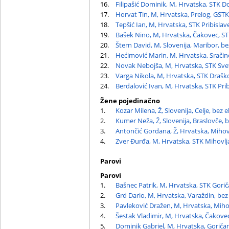
16.
Filipašić Dominik, M, Hrvatska, STK Do
17.
Horvat Tin, M, Hrvatska, Prelog, GSTK
18.
Tepšić Ian, M, Hrvatska, STK Pribislav
19.
Bašek Nino, M, Hrvatska, Čakovec, ST
20.
Štern David, M, Slovenija, Maribor, be
21.
Hećimović Marin, M, Hrvatska, Sračin
22.
Novak Nebojša, M, Hrvatska, STK Sve
23.
Varga Nikola, M, Hrvatska, STK Drašk
24.
Berdalović Ivan, M, Hrvatska, STK Pri
Žene pojedinačno
1.
Kozar Milena, Ž, Slovenija, Celje, bez 
2.
Kumer Neža, Ž, Slovenija, Braslovče, 
3.
Antončić Gordana, Ž, Hrvatska, Mihov
4.
Zver Đurđa, M, Hrvatska, STK Mihovlj
Parovi
Parovi
1.
Bašnec Patrik, M, Hrvatska, STK Gori
2.
Grd Dario, M, Hrvatska, Varaždin, bez
3.
Pavleković Dražen, M, Hrvatska, Miho
4.
Šestak Vladimir, M, Hrvatska, Čakove
5.
Dominik Gabriel, M, Hrvatska, Goriča