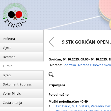
Početna
9.STK GORIČAN OPEN 
Vijesti
Dvorane
Goričan, 04.10.2025. 09:00 - 04.10.2025. 1
Dvorana:
Sportska Dvorana Osnovne škole
Turniri
Igrači
Dokumenti i obrasci
Prijavljeni
Volim Pingić
Pojedinačno
Muški pojedinačno 40-49
Česta pitanja
1.
Grd Dario, M, Hrvatska, Varaždin, bez