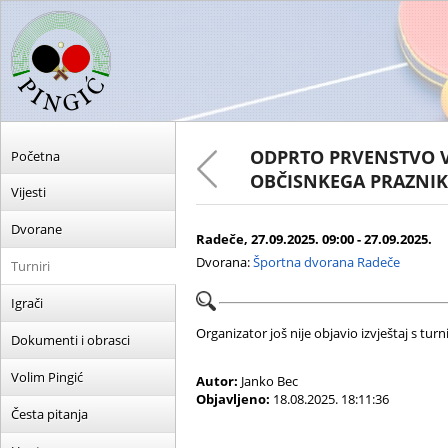
ODPRTO PRVENSTVO V
Početna
OBČISNKEGA PRAZNIK
Vijesti
Dvorane
Radeče, 27.09.2025. 09:00 - 27.09.2025.
Dvorana:
Športna dvorana Radeče
Turniri
Igrači
Organizator još nije objavio izvještaj s turni
Dokumenti i obrasci
Volim Pingić
Autor:
Janko Bec
Objavljeno:
18.08.2025. 18:11:36
Česta pitanja