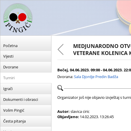
MEDJUNARODNO OTVO
Početna
VETERANE KOLENICA K
Vijesti
Dvorane
Bečej, 04.06.2023. 09:00 - 04.06.2023. 22:
Dvorana:
Sala Djordje Predin Badža
Turniri
Igrači
Organizator još nije objavio izvještaj s turni
Dokumenti i obrasci
Volim Pingić
Autor:
slavica ciric
Objavljeno:
14.02.2023. 13:26:45
Česta pitanja