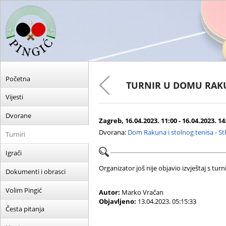
Početna
TURNIR U DOMU RA
Vijesti
Dvorane
Zagreb, 16.04.2023. 11:00 - 16.04.2023. 14
Dvorana:
Dom Rakuna i stolnog tenisa - S
Turniri
Igrači
Organizator još nije objavio izvještaj s turni
Dokumenti i obrasci
Volim Pingić
Autor:
Marko Vračan
Objavljeno:
13.04.2023. 05:15:33
Česta pitanja