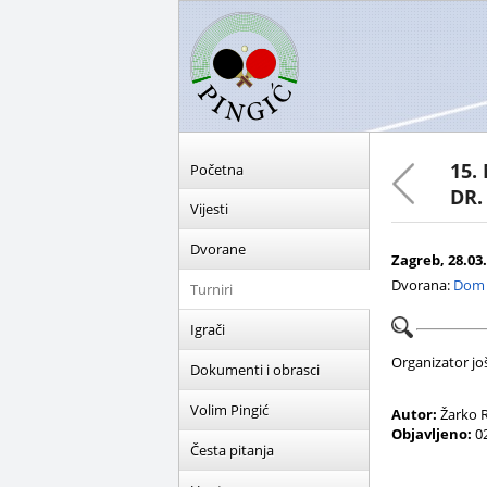
15.
Početna
DR.
Vijesti
Dvorane
Zagreb, 28.03.
Dvorana:
Dom 
Turniri
Igrači
Organizator još 
Dokumenti i obrasci
Volim Pingić
Autor:
Žarko R
Objavljeno:
02
Česta pitanja