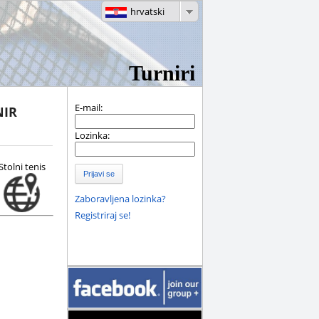
hrvatski
Turniri
E-mail:
NIR
Lozinka:
Stolni tenis
Prijavi se
Zaboravljena lozinka?
Registriraj se!