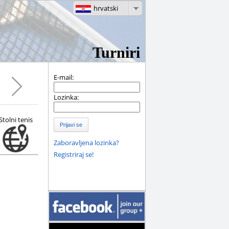
hrvatski
Turniri
E-mail:
Lozinka:
Stolni tenis
Prijavi se
Zaboravljena lozinka?
Registriraj se!