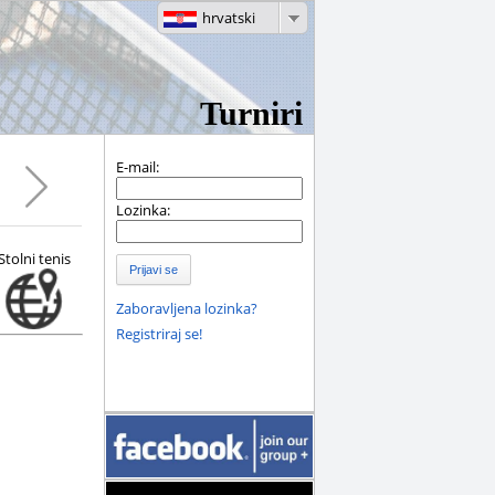
hrvatski
Turniri
E-mail:
Lozinka:
Stolni tenis
Prijavi se
Zaboravljena lozinka?
Registriraj se!