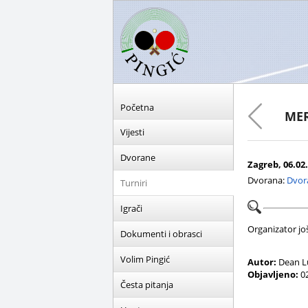
Početna
MER
Vijesti
Dvorane
Zagreb, 06.02.
Dvorana:
Dvor
Turniri
Igrači
Organizator još 
Dokumenti i obrasci
Volim Pingić
Autor:
Dean L
Objavljeno:
02
Česta pitanja