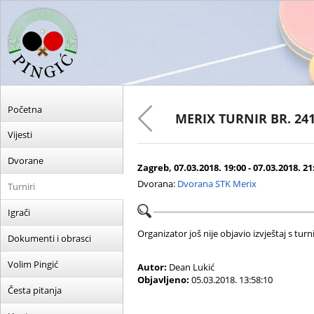
Početna
MERIX TURNIR BR. 24
Vijesti
Dvorane
Zagreb, 07.03.2018. 19:00 - 07.03.2018. 21
Dvorana:
Dvorana STK Merix
Turniri
Igrači
Organizator još nije objavio izvještaj s turni
Dokumenti i obrasci
Volim Pingić
Autor:
Dean Lukić
Objavljeno:
05.03.2018. 13:58:10
Česta pitanja