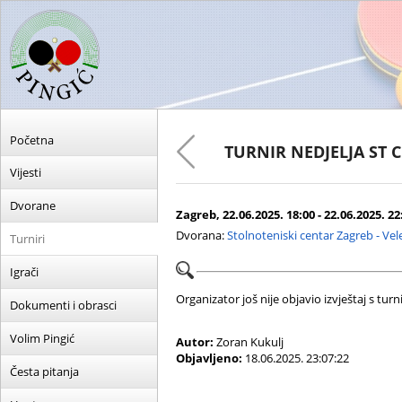
Početna
TURNIR NEDJELJA ST 
Vijesti
Dvorane
Zagreb, 22.06.2025. 18:00 - 22.06.2025. 22
Dvorana:
Stolnoteniski centar Zagreb - Ve
Turniri
Igrači
Organizator još nije objavio izvještaj s turni
Dokumenti i obrasci
Volim Pingić
Autor:
Zoran Kukulj
Objavljeno:
18.06.2025. 23:07:22
Česta pitanja