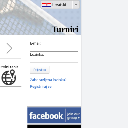
hrvatski
Turniri
E-mail:
Lozinka:
Stolni tenis
Prijavi se
Zaboravljena lozinka?
Registriraj se!