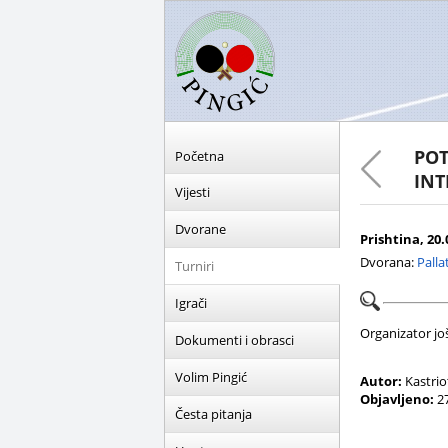
POT
Početna
INT
Vijesti
Dvorane
Prishtina, 20.0
Dvorana:
Pallat
Turniri
Igrači
Organizator još 
Dokumenti i obrasci
Volim Pingić
Autor:
Kastrio
Objavljeno:
27
Česta pitanja