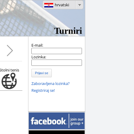
hrvatski
Turniri
E-mail:
Lozinka:
Stolni tenis
Prijavi se
Zaboravljena lozinka?
Registriraj se!