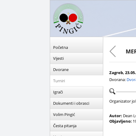
Početna
MER
Vijesti
Dvorane
Zagreb, 23.05.
Dvorana:
Dvor
Turniri
Igrači
Organizator još 
Dokumenti i obrasci
Volim Pingić
Autor:
Dean L
Objavljeno:
19
Česta pitanja