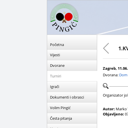
Početna
1.K
Vijesti
Dvorane
Zagreb, 11.06.
Dvorana:
Dom R
Turniri
Igrači
Organizator još 
Dokumenti i obrasci
Volim Pingić
Autor:
Marko 
Objavljeno:
07
Česta pitanja