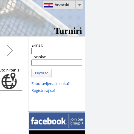
hrvatski
Turniri
E-mail:
Lozinka:
Stolni tenis
Prijavi se
Zaboravljena lozinka?
Registriraj se!