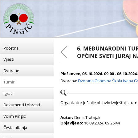
6. MEĐUNARODNI TU
Početna
OPĆINE SVETI JURAJ 
Vijesti
Dvorane
Pleškovec, 06.10.2024. 09:00 - 06.10.2024.
Dvorana:
Dvorana Osnovna Škola Ivana Go
Turniri
Igrači
Organizator još nije objavio izvještaj s turni
Dokumenti i obrasci
Volim Pingić
Autor:
Denis Tratnjak
Objavljeno:
16.09.2024. 09:26:44
Česta pitanja