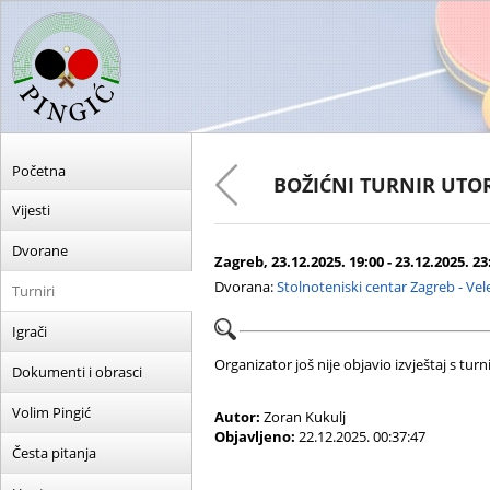
Početna
BOŽIĆNI TURNIR UTO
Vijesti
Dvorane
Zagreb, 23.12.2025. 19:00 - 23.12.2025. 23
Dvorana:
Stolnoteniski centar Zagreb - Ve
Turniri
Igrači
Organizator još nije objavio izvještaj s turni
Dokumenti i obrasci
Volim Pingić
Autor:
Zoran Kukulj
Objavljeno:
22.12.2025. 00:37:47
Česta pitanja