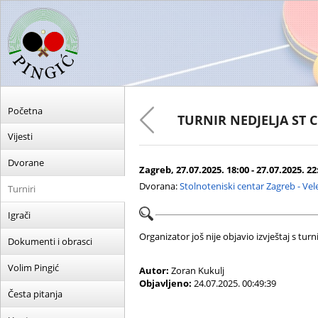
Početna
TURNIR NEDJELJA ST 
Vijesti
Dvorane
Zagreb, 27.07.2025. 18:00 - 27.07.2025. 22
Dvorana:
Stolnoteniski centar Zagreb - Ve
Turniri
Igrači
Organizator još nije objavio izvještaj s turni
Dokumenti i obrasci
Volim Pingić
Autor:
Zoran Kukulj
Objavljeno:
24.07.2025. 00:49:39
Česta pitanja