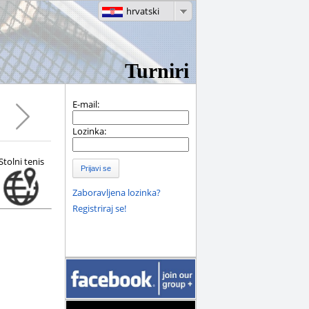
hrvatski
Turniri
E-mail:
Lozinka:
Stolni tenis
Prijavi se
Zaboravljena lozinka?
Registriraj se!