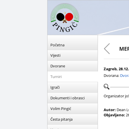
Početna
MER
Vijesti
Dvorane
Zagreb, 28.12.
Dvorana:
Dvor
Turniri
Igrači
Organizator još 
Dokumenti i obrasci
Volim Pingić
Autor:
Dean L
Objavljeno:
26
Česta pitanja