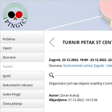
Početna
TURNIR PETAK ST CE
Vijesti
Dvorane
Zagreb, 23.12.2022. 19:00 - 23.12.2022. 22
Dvorana:
Stolnoteniski centar Zagreb - Ve
Turniri
Igrači
Organizator još nije objavio izvještaj s turni
Dokumenti i obrasci
Volim Pingić
Autor:
Zoran Kukulj
Objavljeno:
21.12.2022. 14:12:34
Česta pitanja