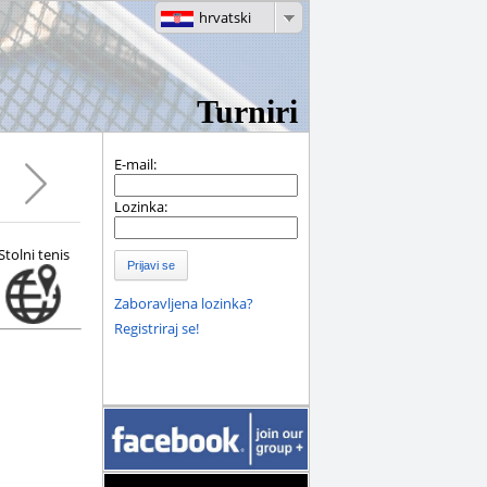
hrvatski
Turniri
E-mail:
Lozinka:
Stolni tenis
Prijavi se
Zaboravljena lozinka?
Registriraj se!