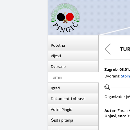
Početna
TUR
Vijesti
Dvorane
Zagreb, 03.01.
Dvorana:
Stoln
Turniri
Igrači
Organizator još 
Dokumenti i obrasci
Volim Pingić
Autor:
Zoran K
Objavljeno:
31
Česta pitanja