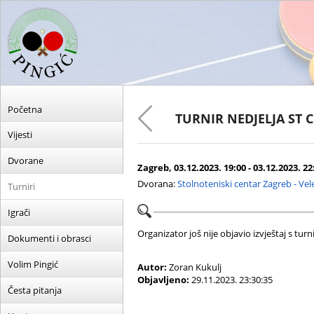
Početna
TURNIR NEDJELJA ST 
Vijesti
Dvorane
Zagreb, 03.12.2023. 19:00 - 03.12.2023. 22
Dvorana:
Stolnoteniski centar Zagreb - Ve
Turniri
Igrači
Organizator još nije objavio izvještaj s turni
Dokumenti i obrasci
Volim Pingić
Autor:
Zoran Kukulj
Objavljeno:
29.11.2023. 23:30:35
Česta pitanja