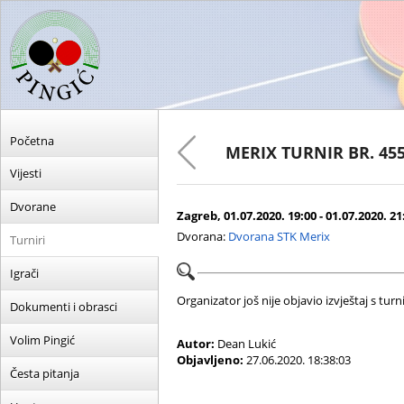
Početna
MERIX TURNIR BR. 45
Vijesti
Dvorane
Zagreb, 01.07.2020. 19:00 - 01.07.2020. 21
Dvorana:
Dvorana STK Merix
Turniri
Igrači
Organizator još nije objavio izvještaj s turni
Dokumenti i obrasci
Volim Pingić
Autor:
Dean Lukić
Objavljeno:
27.06.2020. 18:38:03
Česta pitanja