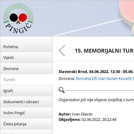
Početna
15. MEMORIJALNI TUR
Vijesti
Dvorane
Slavonski Brod, 04.06.2022. 12:30 - 05.06
Dvorana:
Dvorana OŠ Ivan Goran Kovačić 
Turniri
Igrači
Organizator još nije objavio izvještaj s turni
Dokumenti i obrasci
Volim Pingić
Autor:
Ivan Glavas
Objavljeno:
02.06.2022. 20:22:44
Česta pitanja