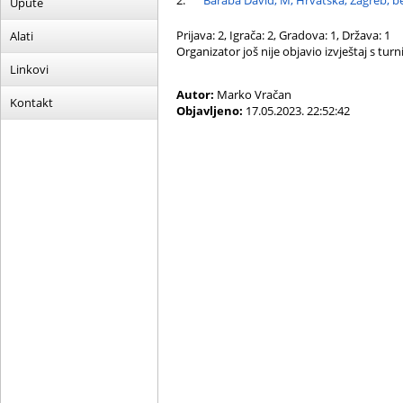
2.
Baraba David, M, Hrvatska, Zagreb, b
Upute
Prijava: 2, Igrača: 2, Gradova: 1, Država: 1
Alati
Organizator još nije objavio izvještaj s turni
Linkovi
Autor:
Marko Vračan
Kontakt
Objavljeno:
17.05.2023. 22:52:42