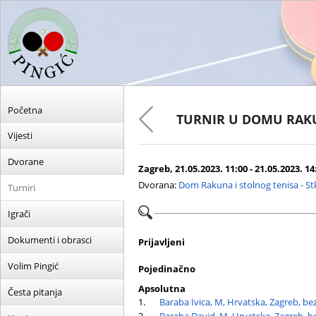
Početna
TURNIR U DOMU RA
Vijesti
Dvorane
Zagreb, 21.05.2023. 11:00 - 21.05.2023. 14
Dvorana:
Dom Rakuna i stolnog tenisa - S
Turniri
Igrači
Dokumenti i obrasci
Prijavljeni
Volim Pingić
Pojedinačno
Apsolutna
Česta pitanja
1.
Baraba Ivica, M, Hrvatska, Zagreb, be