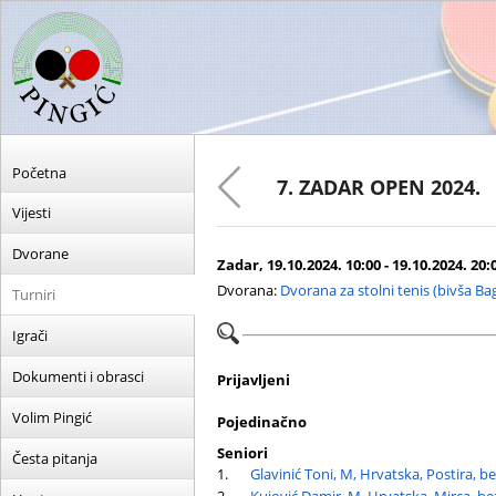
Početna
7. ZADAR OPEN 2024.
Vijesti
Dvorane
Zadar, 19.10.2024. 10:00 - 19.10.2024. 20:
Dvorana:
Dvorana za stolni tenis (bivša Ba
Turniri
Igrači
Dokumenti i obrasci
Prijavljeni
Volim Pingić
Pojedinačno
Seniori
Česta pitanja
1.
Glavinić Toni, M, Hrvatska, Postira, b