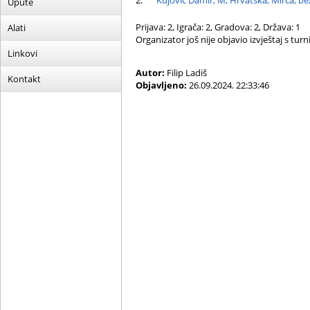
2.
Kujović Damir, M, Hrvatska, Mirca, be
Upute
Prijava: 2, Igrača: 2, Gradova: 2, Država: 1
Alati
Organizator još nije objavio izvještaj s turni
Linkovi
Autor:
Filip Ladiš
Kontakt
Objavljeno:
26.09.2024. 22:33:46