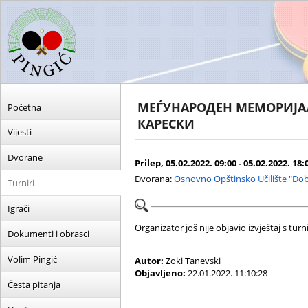
МЕЃУНАРОДЕН МЕМОРИЈАЛ
Početna
КАРЕСКИ
Vijesti
Dvorane
Prilep, 05.02.2022. 09:00 - 05.02.2022. 18:
Dvorana:
Osnovno Opštinsko Učilište "Dob
Turniri
Igrači
Organizator još nije objavio izvještaj s turni
Dokumenti i obrasci
Volim Pingić
Autor:
Zoki Tanevski
Objavljeno:
22.01.2022. 11:10:28
Česta pitanja