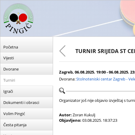
Početna
TURNIR SRIJEDA ST C
Vijesti
Dvorane
Zagreb, 06.08.2025. 19:00 - 06.08.2025. 23
Dvorana:
Stolnoteniski centar Zagreb - Ve
Turniri
Igrači
Organizator još nije objavio izvještaj s turni
Dokumenti i obrasci
Volim Pingić
Autor:
Zoran Kukulj
Objavljeno:
03.08.2025. 18:37:23
Česta pitanja