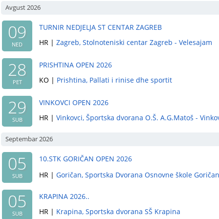
Avgust 2026
09
TURNIR NEDJELJA ST CENTAR ZAGREB
HR
|
Zagreb
, Stolnoteniski centar Zagreb - Velesajam
NED
28
PRISHTINA OPEN 2026
KO
|
Prishtina
, Pallati i rinise dhe sportit
PET
29
VINKOVCI OPEN 2026
HR
|
Vinkovci
, Športska dvorana O.Š. A.G.Matoš - Vinko
SUB
Septembar 2026
05
10.STK GORIČAN OPEN 2026
HR
|
Goričan
, Sportska Dvorana Osnovne škole Goriča
SUB
05
KRAPINA 2026..
HR
|
Krapina
, Sportska dvorana SŠ Krapina
SUB