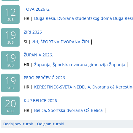
12
TOVA 2026 G.
HR
|
Duga Resa
, Dvorana studentskog doma Duga Res
SUB
19
ŽIRI 2026
|
SI
|
žiri
, ŠPORTNA DVORANA ŽIRI
SUB
19
ŽUPANJA 2026.
|
HR
|
Županja
, Ṣ̌portska dvorana gimnazija Županja
SUB
19
PERO PERČEVIĆ 2026
HR
|
KERESTINEC-SVETA NEDELJA
, Dvorana oš Kerestin
SUB
20
KUP BELICE 2026
|
HR
|
Belica
, Sportska dvorana OŠ Belica
NED
Dodaj novi turnir
|
Odigrani turniri