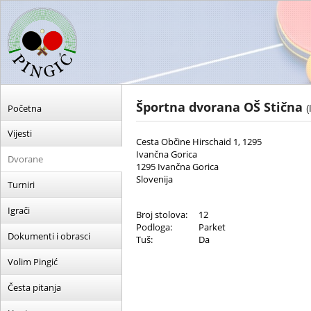
Športna dvorana OŠ Stična
Početna
(
Vijesti
Cesta Občine Hirschaid 1, 1295
Ivančna Gorica
Dvorane
1295 Ivančna Gorica
Slovenija
Turniri
Igrači
Broj stolova:
12
Podloga:
Parket
Dokumenti i obrasci
Tuš:
Da
Volim Pingić
Česta pitanja